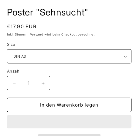
Modal
öffnen
Poster "Sehnsucht"
Normaler
€17,90 EUR
Preis
Inkl. Steuern.
Versand
wird beim Checkout berechnet
Size
Anzahl
Anzahl
Verringere
Erhöhe
die
die
Menge
Menge
für
für
In den Warenkorb legen
Poster
Poster
&quot;Sehnsucht&quot;
&quot;Sehnsucht&quot;