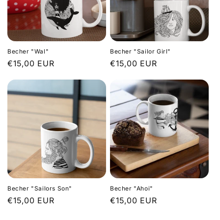
o
r
i
Becher "Wal"
Becher "Sailor Girl"
e
Normaler
€15,00 EUR
Normaler
€15,00 EUR
Preis
Preis
:
Becher "Sailors Son"
Becher "Ahoi"
Normaler
€15,00 EUR
Normaler
€15,00 EUR
Preis
Preis